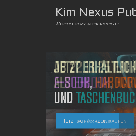
Zum
Inhalt
Kim Nexus Pub
springen
Welcome to my witching world
Jetzt auf Amazon kaufen