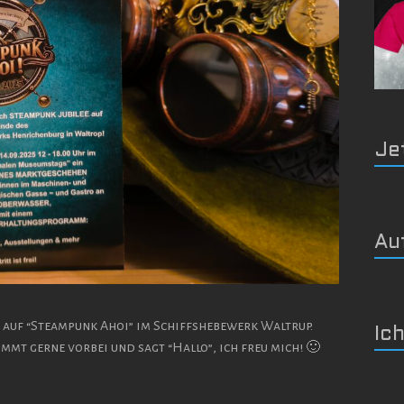
Je
Au
h auf “Steampunk Ahoi” im Schiffshebewerk Waltrup.
Ich
ommt gerne vorbei und sagt “Hallo”, ich freu mich! 🙂