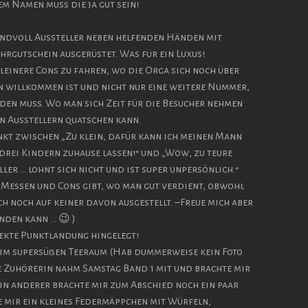
m Namen muss die ja gut sein!
Handvoll Aussteller neben helfenden Händen mit
hrgutschein ausgerüstet. Was für ein Luxus!
 kleinere Cons zu fahren, wo die Orga sich noch über
n willkommen ist und nicht nur eine weitere Nummer,
en muss. Wo man sich Zeit für die Besucher nehmen
n Ausstellern quatschen kann.
unkt zwischen „Zu klein, dafür kann ich meinen Mann
rei Kindern zuhause lassen!“ und „Wow, zu teure
ler … lohnt sich nicht und ist super unpersönlich.“
s Messen und Cons gibt, wo man gut verdient, obwohl
h noch auf keiner davon ausgestellt. –Freue mich aber
nden kann … 😉 )
fekte Punktlandung hingelegt!
n im supersüßen Teeraum (Hab dummerweise kein Foto
e Zuhörerin nahm Samstag Band 1 mit und brachte mir
Ein anderer brachte mir zum Abschied noch ein paar
e mir ein kleines Federmäppchen mit Würfeln,