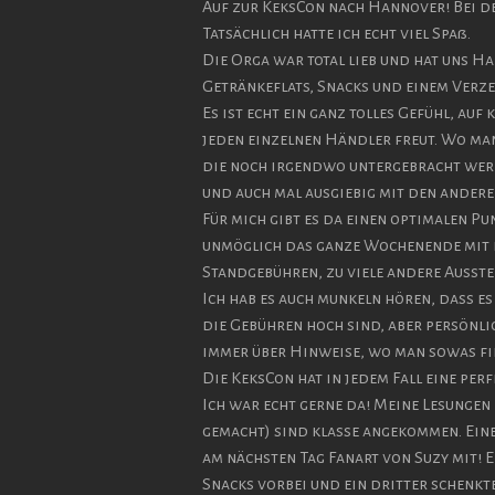
Auf zur KeksCon nach Hannover! Bei de
Tatsächlich hatte ich echt viel Spaß.
Die Orga war total lieb und hat uns 
Getränkeflats, Snacks und einem Verze
Es ist echt ein ganz tolles Gefühl, auf
jeden einzelnen Händler freut. Wo ma
die noch irgendwo untergebracht werd
und auch mal ausgiebig mit den andere
Für mich gibt es da einen optimalen P
unmöglich das ganze Wochenende mit d
Standgebühren, zu viele andere Ausstel
Ich hab es auch munkeln hören, dass e
die Gebühren hoch sind, aber persönlic
immer über Hinweise, wo man sowas fi
Die KeksCon hat in jedem Fall eine per
Ich war echt gerne da! Meine Lesunge
gemacht) sind klasse angekommen. Ein
am nächsten Tag Fanart von Suzy mit! 
Snacks vorbei und ein dritter schenkt